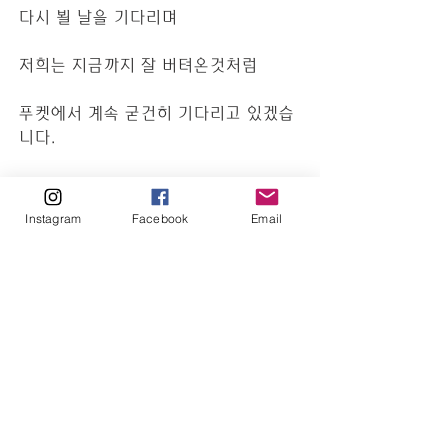
다시 뵐 날을 기다리며
저희는 지금까지 잘 버텨온것처럼
푸켓에서 계속 굳건히 기다리고 있겠습
니다.
항상 푸켓 에는 푸켓스냅닷컴이 있다는 
걸 잊지 마셔요!
Instagram
Facebook
Email
푸켓 여행은 항상 푸켓스냅과 
함께!!
#푸켓스냅
#푸켓여행
#푸켓꽃잠
#푸켓