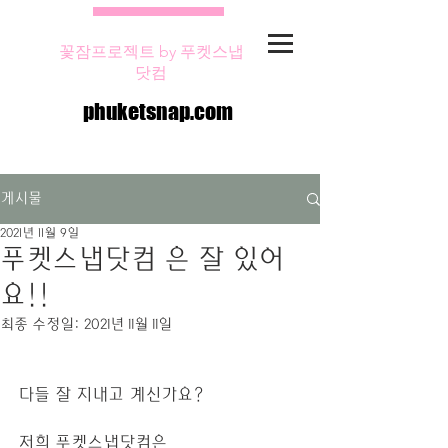
꽃잠프로젝트 by 푸켓스냅
닷컴
phuketsnap.com
게시물
2021년 11월 9일
푸켓스냅닷컴 은 잘 있어
요!!
최종 수정일:
2021년 11월 11일
다들 잘 지내고 계신가요?
저희 푸켓스냅닷컴은 